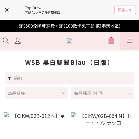
Top Draw
開啟APP
下載 App 享更多專屬權益
滿$500免順豐運費，滿$100散卡免平郵 (限港澳地區)
WSB 黑白雙翼Blau（日版）
篩選
商品排序
每頁顯示 24 個