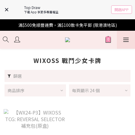
Top Draw
開啟APP
下載 App 享更多專屬權益
滿$500免順豐運費，滿$100散卡免平郵 (限港澳地區)
WIXOSS 戰鬥少女卡牌
篩選
商品排序
每頁顯示 24 個