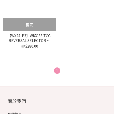
售完
【WX24-P3】WIXOSS TCG:
REVERSAL SELECTOR 補
充包(原盒)
HK$280.00
1
關於我們