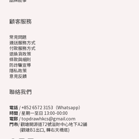
品牌故事
顧客服務
常見問題
運送服務方式
付款服務方式
退換貨政策
條款與細則
防詐騙宣導
隱私政策
意見反饋
聯絡我們
電話
/ +852 6572 3153（Whatsapp）
時間
/ 星期一至日 13:00-00:00
電郵
/ topdrawhkcs@gmail.com
門市
/ 觀塘開源道72號溢財中心地下A2舖
(觀塘B1出口, 轉右天橋底)