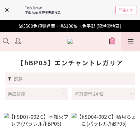
Top Draw
開啟APP
下載 App 享更多專屬權益
滿$500免順豐運費，滿$100散卡免平郵 (限港澳地區)
【hBP05】エンチャントレガリア
篩選
商品排序
每頁顯示 24 個