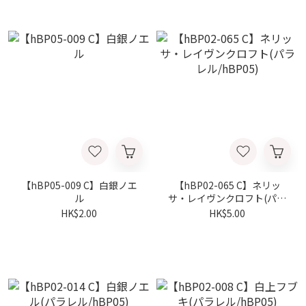
【hBP05-009 C】白銀ノエ
【hBP02-065 C】ネリッ
ル
サ・レイヴンクロフト(パラ
レル/hBP05)
HK$2.00
HK$5.00