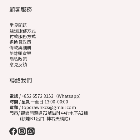
顧客服務
常見問題
運送服務方式
付款服務方式
退換貨政策
條款與細則
防詐騙宣導
隱私政策
意見反饋
聯絡我們
電話
/ +852 6572 3153（Whatsapp）
時間
/ 星期一至日 13:00-00:00
電郵
/ topdrawhkcs@gmail.com
門市
/ 觀塘開源道72號溢財中心地下A2舖
(觀塘B1出口, 轉右天橋底)