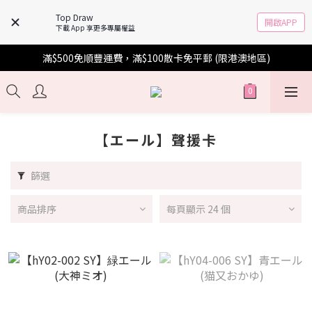
Top Draw
開啟APP
下載 App 享更多專屬權益
滿$500免順豐運費，滿$100散卡免平郵 (限港澳地區)
【エール】聲援卡
篩選
商品排序
每頁顯示 24 個