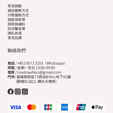
常見問題
運送服務方式
付款服務方式
退換貨政策
條款與細則
防詐騙宣導
隱私政策
意見反饋
聯絡我們
電話
/ +852 6572 3153（Whatsapp）
時間
/ 星期一至日 13:00-00:00
電郵
/ topdrawhkcs@gmail.com
門市
/ 觀塘開源道72號溢財中心地下A2舖
(觀塘B1出口, 轉右天橋底)