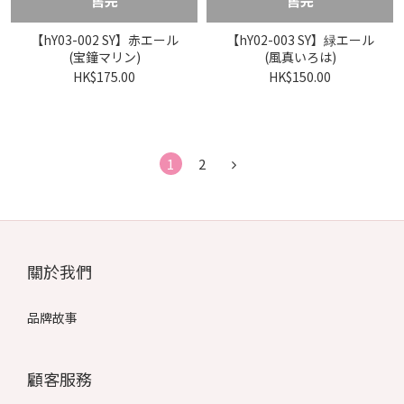
售完
售完
【hY03-002 SY】赤エール
【hY02-003 SY】緑エール
(宝鐘マリン)
(風真いろは)
HK$175.00
HK$150.00
1
2
關於我們
品牌故事
顧客服務