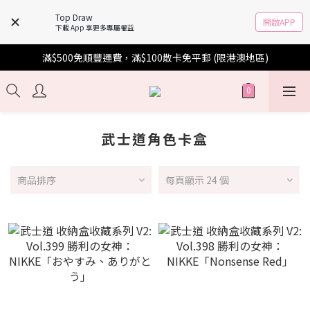
Top Draw
開啟APP
下載 App 享更多專屬權益
滿$500免順豐運費，滿$100散卡免平郵 (限港澳地區)
武士道角色卡盒
商品排序
每頁顯示 24 個