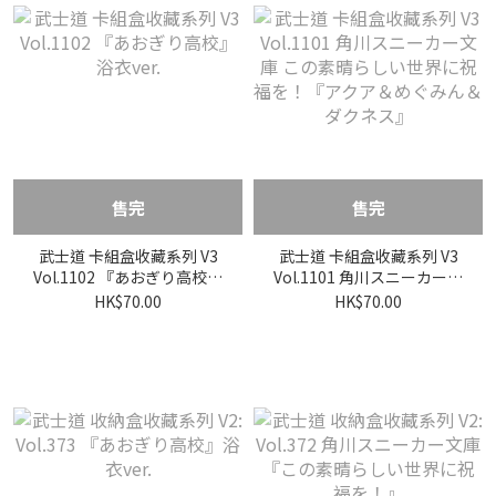
售完
售完
武士道 卡組盒收藏系列 V3
武士道 卡組盒收藏系列 V3
Vol.1102 『あおぎり高校』
Vol.1101 角川スニーカー文
浴衣ver.
庫 この素晴らしい世界に祝
HK$70.00
HK$70.00
福を！『アクア＆めぐみん
＆ダクネス』