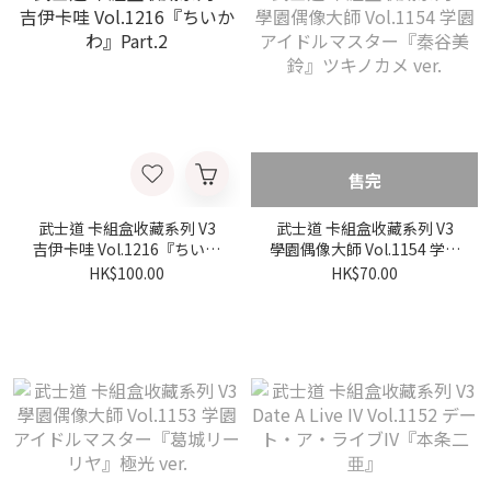
售完
武士道 卡組盒收藏系列 V3
武士道 卡組盒收藏系列 V3
吉伊卡哇 Vol.1216『ちいか
學園偶像大師 Vol.1154 学園
わ』Part.2
アイドルマスター『秦谷美
HK$100.00
HK$70.00
鈴』ツキノカメ ver.