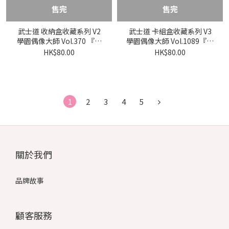
售完
售完
武士道 收納盒收藏系列 V2
武士道 卡組盒收藏系列 V3
學園偶像大師 Vol.370 『学
學園偶像大師 Vol.1089『月
園アイドルマスター』
村手毬』アイヴイver.
HK$80.00
HK$80.00
1
2
3
4
5
關於我們
品牌故事
顧客服務