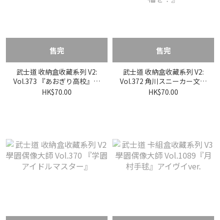
售完
售完
武士道 收納盒收藏系列 V2:
武士道 收納盒收藏系列 V2:
Vol.373 『あおぎり高校』浴
Vol.372 角川スニーカー文庫
衣ver.
『この素晴らしい世界に祝
HK$70.00
HK$70.00
福を！』