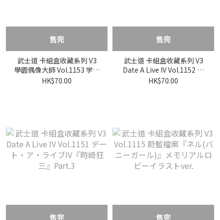
售完
售完
武士道 卡組盒收藏系列 V3
武士道 卡組盒收藏系列 V3
學園偶像大師 Vol.1153 学園
Date A Live IV Vol.1152 デ
アイドルマスター『葛城リ
ート・ア・ライブIV『本条
HK$70.00
HK$70.00
ーリヤ』極光 ver.
二亜』
售完
售完