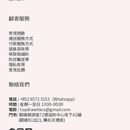
顧客服務
常見問題
運送服務方式
付款服務方式
退換貨政策
條款與細則
防詐騙宣導
隱私政策
意見反饋
聯絡我們
電話
/ +852 6572 3153（Whatsapp）
時間
/ 星期一至日 13:00-00:00
電郵
/ topdrawhkcs@gmail.com
門市
/ 觀塘開源道72號溢財中心地下A2舖
(觀塘B1出口, 轉右天橋底)