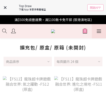
Top Draw
開啟APP
下載 App 享更多專屬權益
滿$500免順豐運費，滿$100散卡免平郵 (限港澳地區)
擴充包/ 原盒/ 原箱 (未開封)
商品排序
每頁顯示 24 個