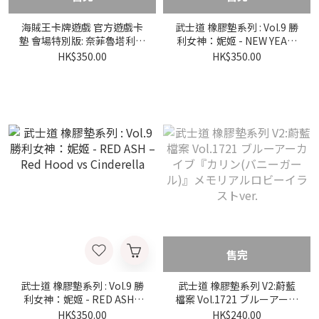
海賊王卡牌遊戲 官方遊戲卡
武士道 橡膠墊系列 : Vol.9 勝
墊 會場特別版: 奈菲魯塔利·
利女神：妮姬 - NEW YEAR,
比比 [ネフェルタリ・ビビ]
NEW SWORD – Scarlet
HK$350.00
HK$350.00
售完
武士道 橡膠墊系列 : Vol.9 勝
武士道 橡膠墊系列 V2:蔚藍
利女神：妮姬 - RED ASH –
檔案 Vol.1721 ブルーアーカ
Red Hood vs Cinderella
イブ『カリン(バニーガー
HK$350.00
HK$240.00