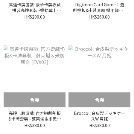
高達卡牌游戲: 豪華卡牌收藏
Digimon Card Game：遊
拼裝高達套裝 -機動戰士
戲墊板&卡片套組 機甲龍獸&
Gundam GQuuuuuuX-
恐蜂獸
HK$200.00
HK$260.00
[PC02A]​
售完
售完
高達卡牌游戲: 官方遊戲墊板
Broccoli 合皮製デッキケー
&卡牌套裝 - 蘇萊塔＆米奧莉
スW 月姬
奈 [EVX02]​
HK$380.00
HK$380.00