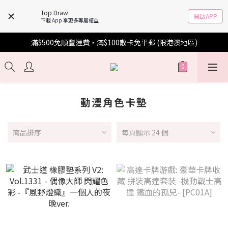
Top Draw
開啟APP
下載 App 享更多專屬權益
滿$500免順豐運費，滿$100散卡免平郵 (限港澳地區)
動漫角色卡墊
商品排序
每頁顯示 24 個