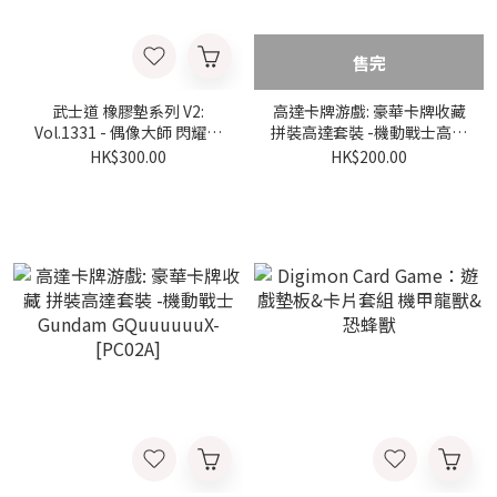
售完
武士道 橡膠墊系列 V2:
高達卡牌游戲: 豪華卡牌收藏
Vol.1331 - 偶像大師 閃耀色
拼裝高達套裝 -機動戰士高達
彩 -『風野燈織』一個人的夜
鐵血的孤兒- [PC01A]​
HK$300.00
HK$200.00
晚ver.