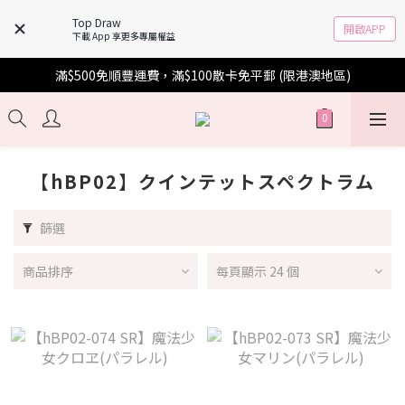
Top Draw
開啟APP
下載 App 享更多專屬權益
滿$500免順豐運費，滿$100散卡免平郵 (限港澳地區)
【hBP02】クインテットスペクトラム
篩選
商品排序
每頁顯示 24 個