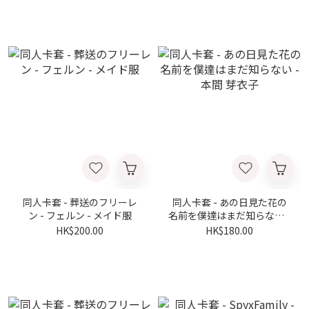
同人卡套 - 葬送のフリーレ
同人卡套 - あの日見た花の
ン - フェルン - メイド服
名前を僕達はまだ知らない -
本間 芽衣子
HK$200.00
HK$180.00