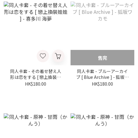
售完
同人卡套 - その着せ替え人
同人卡套 - ブルーアーカイ
形は恋をする [ 戀上換裝娃
ブ [ Blue Archive ] - 狐坂ワ
娃 ] - 喜多川 海夢
カモ
HK$180.00
HK$180.00