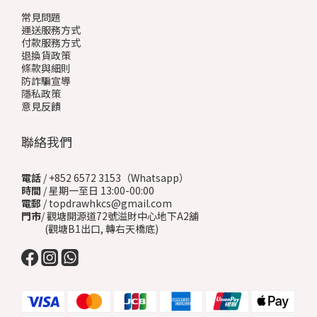
常見問題
運送服務方式
付款服務方式
退換貨政策
條款與細則
防詐騙宣導
隱私政策
意見反饋
聯絡我們
電話
/ +852 6572 3153（Whatsapp）
時間
/ 星期一至日 13:00-00:00
電郵
/ topdrawhkcs@gmail.com
門市
/ 觀塘開源道72號溢財中心地下A2舖
(觀塘B1出口, 轉右天橋底)