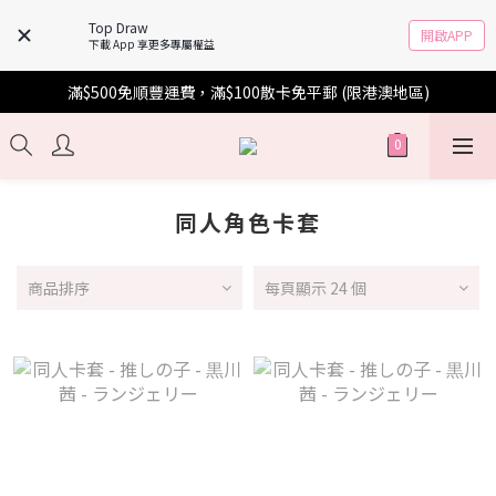
Top Draw
開啟APP
下載 App 享更多專屬權益
滿$500免順豐運費，滿$100散卡免平郵 (限港澳地區)
同人角色卡套
商品排序
每頁顯示 24 個