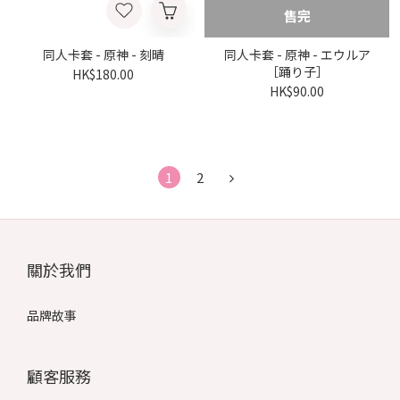
售完
同人卡套 - 原神 - 刻晴
同人卡套 - 原神 - エウルア
［踊り子］
HK$180.00
HK$90.00
1
2
關於我們
品牌故事
顧客服務