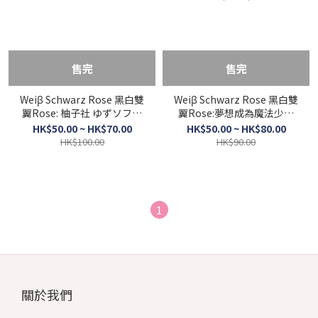
售完
售完
Weiβ Schwarz Rose 黑白雙
Weiβ Schwarz Rose 黑白雙
翼Rose: 柚子社 ゆずソフト
翼Rose:夢想成為魔法少女
預組 (原盒)
魔法少女にあこがれて 預組
HK$50.00 ~ HK$70.00
HK$50.00 ~ HK$80.00
(原盒)
HK$100.00
HK$90.00
1
關於我們