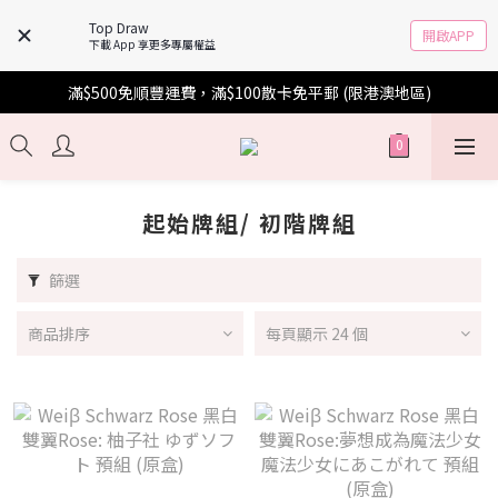
Top Draw
開啟APP
下載 App 享更多專屬權益
滿$500免順豐運費，滿$100散卡免平郵 (限港澳地區)
起始牌組/ 初階牌組
篩選
商品排序
每頁顯示 24 個