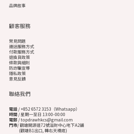
品牌故事
顧客服務
常見問題
運送服務方式
付款服務方式
退換貨政策
條款與細則
防詐騙宣導
隱私政策
意見反饋
聯絡我們
電話
/ +852 6572 3153（Whatsapp）
時間
/ 星期一至日 13:00-00:00
電郵
/ topdrawhkcs@gmail.com
門市
/ 觀塘開源道72號溢財中心地下A2舖
(觀塘B1出口, 轉右天橋底)