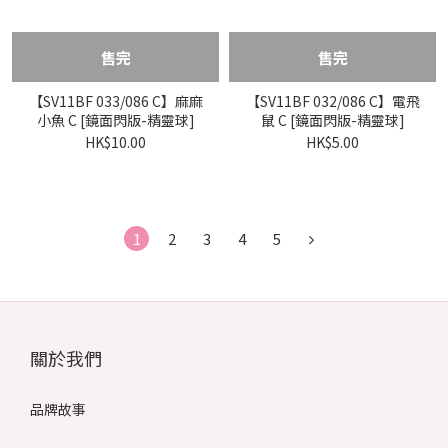
售完
售完
【SV11BF 033/086 C】麻麻
【SV11BF 032/086 C】電飛
小魚 C [鏡面閃版-精靈球]
鼠 C [鏡面閃版-精靈球]
HK$10.00
HK$5.00
1
2
3
4
5
關於我們
品牌故事