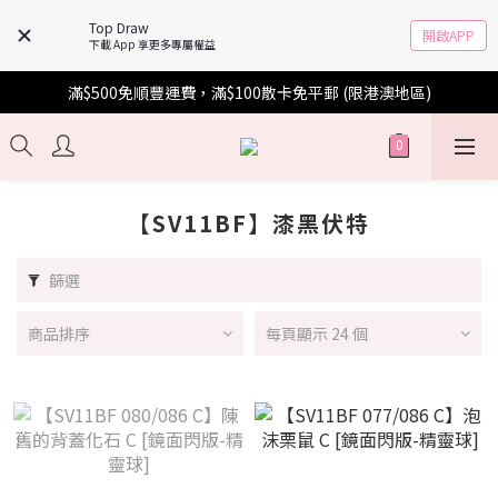
Top Draw
開啟APP
下載 App 享更多專屬權益
滿$500免順豐運費，滿$100散卡免平郵 (限港澳地區)
【SV11BF】漆黑伏特
篩選
商品排序
每頁顯示 24 個