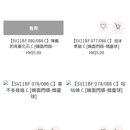
售完
【SV11BF 080/086 C】陳舊
【SV11BF 077/086 C】泡沫
的背蓋化石 C [鏡面閃版-精
栗鼠 C [鏡面閃版-精靈球]
靈球]
HK$5.00
HK$5.00