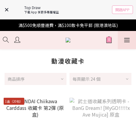
Top Draw
開啟APP
下載 App 享更多專屬權益
滿$500免順豐運費，滿$100散卡免平郵 (限港澳地區)
動漫收藏卡
商品排序
每頁顯示 24 個
1盒（20包）