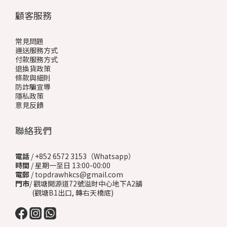
顧客服務
常見問題
運送服務方式
付款服務方式
退換貨政策
條款與細則
防詐騙宣導
隱私政策
意見反饋
聯絡我們
電話
/ +852 6572 3153（Whatsapp）
時間
/ 星期一至日 13:00-00:00
電郵
/ topdrawhkcs@gmail.com
門市
/ 觀塘開源道72號溢財中心地下A2舖
(觀塘B1出口, 轉右天橋底)