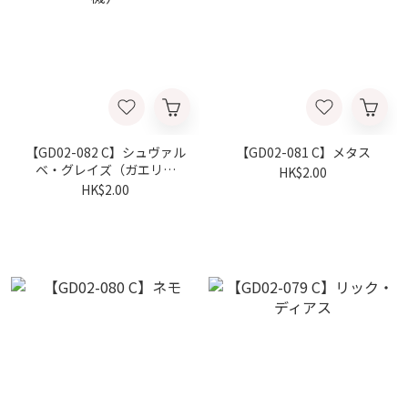
【GD02-082 C】シュヴァル
【GD02-081 C】メタス
ベ・グレイズ（ガエリオ
HK$2.00
機）
HK$2.00