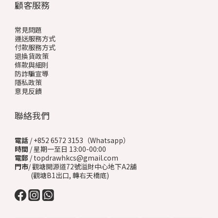
顧客服務
常見問題
運送服務方式
付款服務方式
退換貨政策
條款與細則
防詐騙宣導
隱私政策
意見反饋
聯絡我們
電話
/ +852 6572 3153（Whatsapp）
時間
/ 星期一至日 13:00-00:00
電郵
/ topdrawhkcs@gmail.com
門市
/ 觀塘開源道72號溢財中心地下A2舖
(觀塘B1出口, 轉右天橋底)