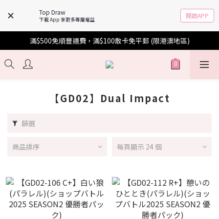
Top Draw
開啟APP
下載 App 享更多專屬權益
滿$500免順豐運費，滿$100散卡免平郵 (限港澳地區)
【GD02】Dual Impact
篩選
商品排序
每頁顯示 24 個