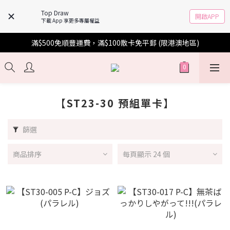
Top Draw
開啟APP
下載 App 享更多專屬權益
滿$500免順豐運費，滿$100散卡免平郵 (限港澳地區)
【ST23-30 預組單卡】
篩選
商品排序
每頁顯示 24 個