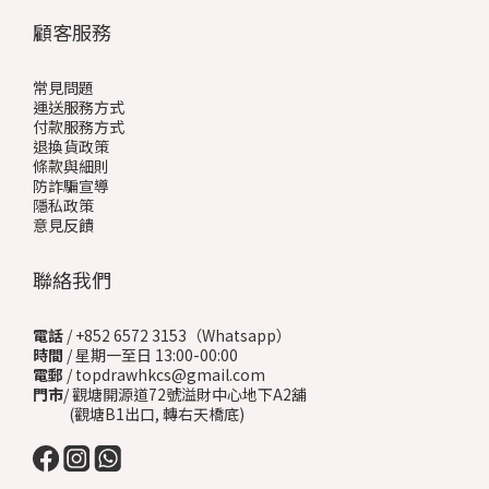
顧客服務
常見問題
運送服務方式
付款服務方式
退換貨政策
條款與細則
防詐騙宣導
隱私政策
意見反饋
聯絡我們
電話
/ +852 6572 3153（Whatsapp）
時間
/ 星期一至日 13:00-00:00
電郵
/ topdrawhkcs@gmail.com
門市
/ 觀塘開源道72號溢財中心地下A2舖
(觀塘B1出口, 轉右天橋底)