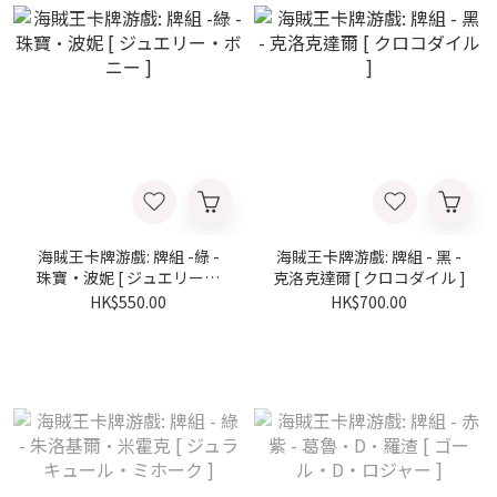
海賊王卡牌游戲: 牌組 -綠 -
海賊王卡牌游戲: 牌組 - 黑 -
珠寶·波妮 [ ジュエリー・
克洛克達爾 [ クロコダイル ]
ボニー ]
HK$550.00
HK$700.00