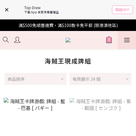
Top Draw
開啟APP
下載 App 享更多專屬權益
滿$500免順豐運費，滿$100散卡免平郵 (限港澳地區)
海賊王現成牌組
商品排序
每頁顯示 24 個