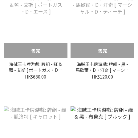
售完
售完
海賊王卡牌游戲: 牌組 - 紅＆
海賊王卡牌游戲: 牌組 - 黑 -
藍 - 艾斯 [ ポートガス·D·
馬歇爾·D·汀奇 [ マーシャ
エース ]
ル・D・ティーチ ]
HK$680.00
HK$120.00