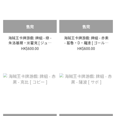
售完
售完
海賊王卡牌游戲: 牌組 - 綠 -
海賊王卡牌游戲: 牌組 - 赤紫
朱洛基爾·米霍克 [ ジュラ
- 葛魯·D·羅渣 [ ゴール・
キュール・ミホーク ]
D・ロジャー ]
HK$600.00
HK$600.00