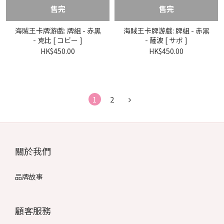
售完
售完
海賊王卡牌游戲: 牌組 - 赤黑
海賊王卡牌游戲: 牌組 - 赤黑
- 克比 [ コビー ]
- 薩波 [ サボ ]
HK$450.00
HK$450.00
1
2
關於我們
品牌故事
顧客服務