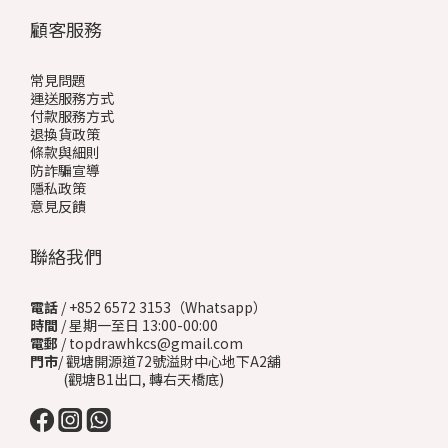
顧客服務
常見問題
運送服務方式
付款服務方式
退換貨政策
條款與細則
防詐騙宣導
隱私政策
意見反饋
聯絡我們
電話
/ +852 6572 3153（Whatsapp）
時間
/ 星期一至日 13:00-00:00
電郵
/ topdrawhkcs@gmail.com
門市
/ 觀塘開源道72號溢財中心地下A2舖
(觀塘B1出口, 轉右天橋底)