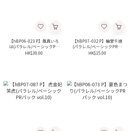
【hBP06-023 P】風真いろ
【hBP07-032 P】輪堂千速
は(パラレル/ベーシックPR
(パラレル/ベーシックPRパ
パック vol.10)
ック vol.10)
HK$30.00
HK$15.00