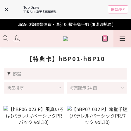
Top Draw
開啟APP
下載 App 享更多專屬權益
滿$500免順豐運費，滿$100散卡免平郵 (限港澳地區)
【特典卡】hBP01-hBP10
篩選
商品排序
每頁顯示 24 個