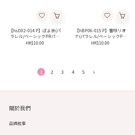
【hsD02-014 P】ぽよ余(パ
【hBP06-015 P】響咲リオ
ラレル/ベーシックPRパッ
ナ(パラレル/ベーシックPR
ク vol.8)
パック vol.8)
HK$10.00
HK$10.00
1
2
3
4
5
關於我們
品牌故事