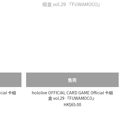
售完
icial 卡組
hololive OFFICIAL CARD GAME Official 卡組
盒 vol.29 『FUWAMOCO』
HK$65.00