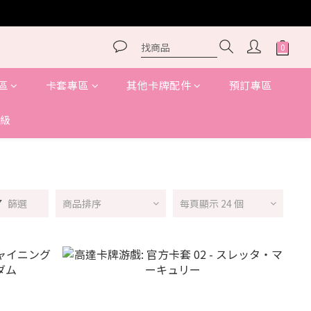
區
卡套專區
其他卡牌配件
預訂專區
級
篩選
商品排序
每頁顯示 24 個