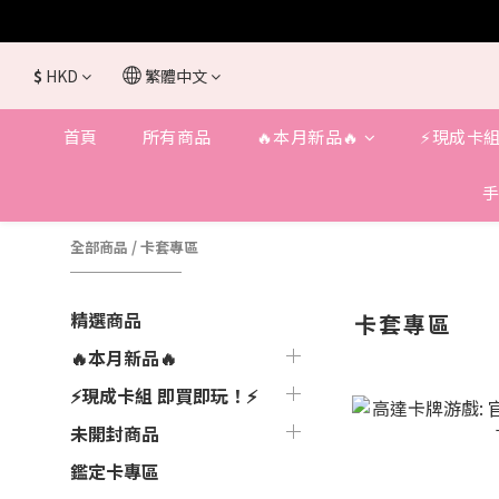
$
HKD
繁體中文
首頁
所有商品
🔥本月新品🔥
⚡️現成卡組
手
全部商品
/
卡套專區
精選商品
卡套專區
🔥本月新品🔥
⚡️現成卡組 即買即玩！⚡️
未開封商品
鑑定卡專區