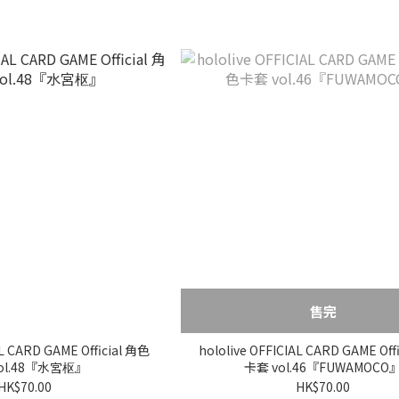
售完
AL CARD GAME Official 角色
hololive OFFICIAL CARD GAME Off
ol.48『水宮枢』
卡套 vol.46『FUWAMOCO
HK$70.00
HK$70.00