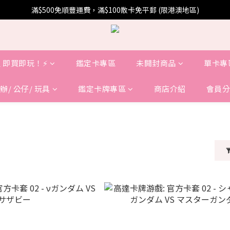
滿$500免順豐運費，滿$100散卡免平郵 (限港澳地區)
 即買即玩！⚡️
鑑定卡專區
未開封商品
單卡專
辦/ 公仔/ 玩具
鑑定卡牌專區
商店介紹
會員分