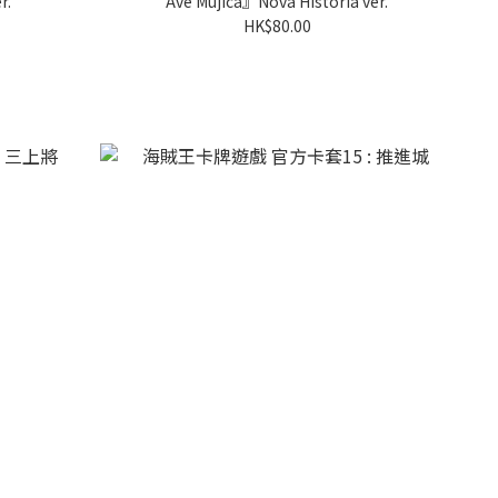
r.
Ave Mujica』Nova Historia ver.
HK$80.00