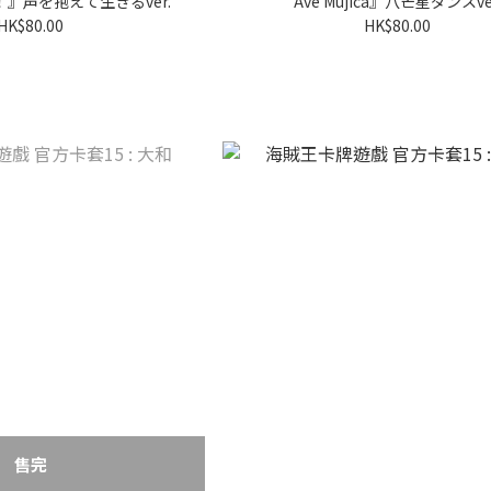
！』声を抱えて生きるver.
Ave Mujica』八芒星ダンスve
HK$80.00
HK$80.00
售完