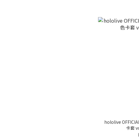
hololive OFFICI
卡套 v