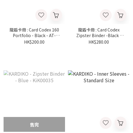
龍盾卡冊 : Card Codex 160
龍盾卡冊 : Card Codex
Portfolio - Black - AT-
Zipster Binder -Black -
36002
AT-38002
HK$200.00
HK$280.00
售完