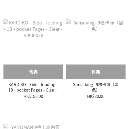
售完
售完
KARDIKO - Side - loading -
Sanseking- 9格卡簿（黑
18 - pocket Pages - Clear -
色）
KiK00038
HK$150.00
HK$80.00