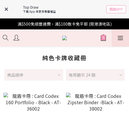
Top Draw
開啟APP
下載 App 享更多專屬權益
滿$500免順豐運費，滿$100散卡免平郵 (限港澳地區)
純色卡牌收藏冊
商品排序
每頁顯示 24 個