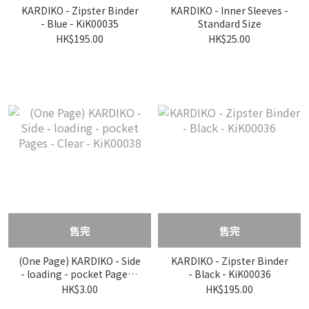
KARDIKO - Zipster Binder
KARDIKO - Inner Sleeves -
- Blue - KiK00035
Standard Size
HK$195.00
HK$25.00
售完
售完
(One Page) KARDIKO - Side
KARDIKO - Zipster Binder
- loading - pocket Pages -
- Black - KiK00036
Clear - KiK00038
HK$3.00
HK$195.00