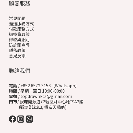
顧客服務
常見問題
運送服務方式
付款服務方式
退換貨政策
條款與細則
防詐騙宣導
隱私政策
意見反饋
聯絡我們
電話
/ +852 6572 3153（Whatsapp）
時間
/ 星期一至日 13:00-00:00
電郵
/ topdrawhkcs@gmail.com
門市
/ 觀塘開源道72號溢財中心地下A2舖
(觀塘B1出口, 轉右天橋底)