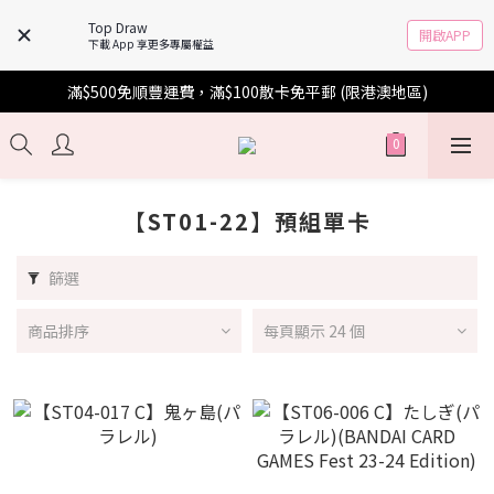
Top Draw
開啟APP
下載 App 享更多專屬權益
滿$500免順豐運費，滿$100散卡免平郵 (限港澳地區)
【ST01-22】預組單卡
篩選
商品排序
每頁顯示 24 個