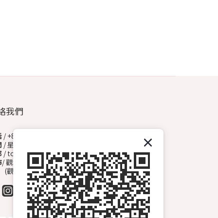
絡我們
話
/ +852 6572 3153（Whatsapp）
間
/ 星期一至日 13:00-00:00
郵
/ topdrawhkcs@gmail.com
市
/ 觀塘開源道72號溢財中心地下A2舖
觀塘B1出口, 轉右天橋底)