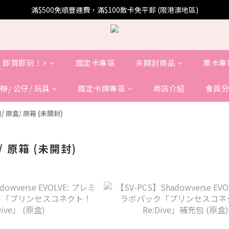
滿$500免順豐運費，滿$100散卡免平郵 (限港澳地區)
 即買即玩！⚡️
鑑定卡專區
未開封商品
單卡專
辦/ 公仔/ 玩具
鑑定卡牌專區
商店介紹
會員分
/ 原盒/ 原箱 (未開封)
/ 原箱 (未開封)