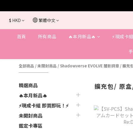
$
HKD
繁體中文
首頁
所有商品
🔥本月新品🔥
⚡️現成卡組
手
全部商品
/
未開封商品
/
Shadowverse EVOLVE 闇影詩章
/
擴充包
精選商品
擴充包/ 原盒
🔥本月新品🔥
⚡️現成卡組 即買即玩！⚡️
未開封商品
鑑定卡專區