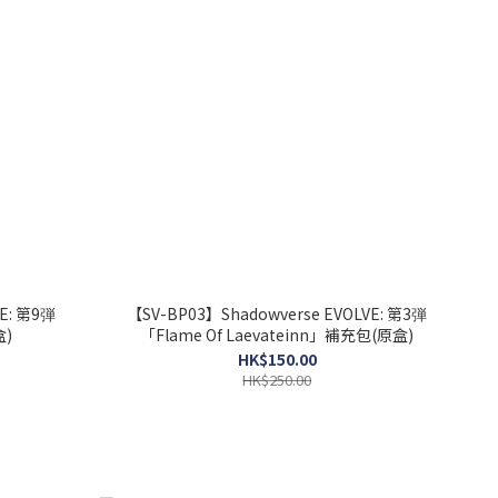
E: 第9弾
【SV-BP03】Shadowverse EVOLVE: 第3弾
)
「Flame Of Laevateinn」補充包(原盒)
HK$150.00
HK$250.00