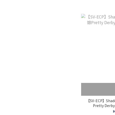
【SV-ECP】Shad
Pretty De
H