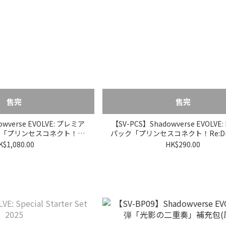
售完
售完
owverse EVOLVE: プレミア
【SV-PCS】Shadowverse EVOLVE
「プリンセスコネクト！
パック「プリンセスコネクト！Re:Di
Dive」 (原盒)
包 (原盒)
K$1,080.00
HK$290.00