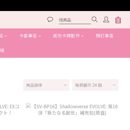
區
卡套專區
其他卡牌配件
預訂專區
級
商品排序
每頁顯示 24 個