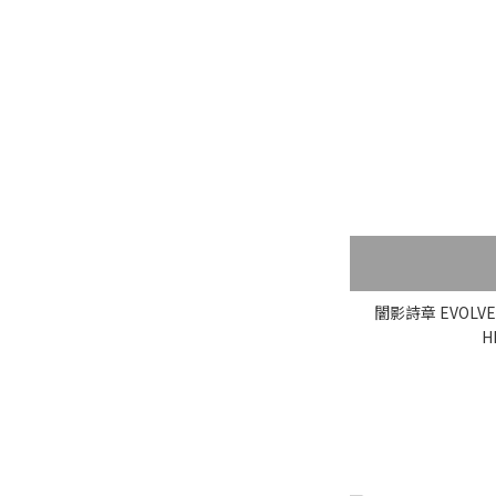
闇影詩章 EVOLVE: S
H