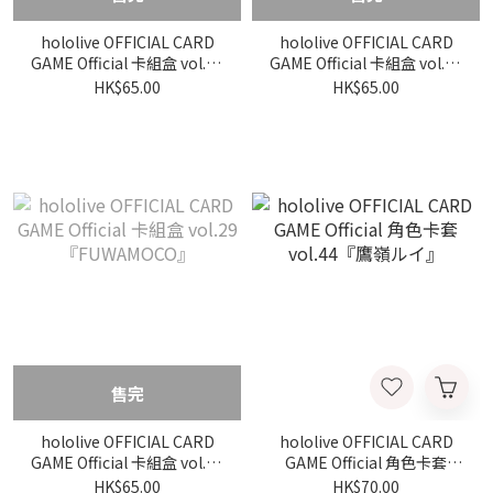
hololive OFFICIAL CARD
hololive OFFICIAL CARD
GAME Official 卡組盒 vol.28
GAME Official 卡組盒 vol.31
『一伊那尓栖』
『水宮枢』
HK$65.00
HK$65.00
售完
hololive OFFICIAL CARD
hololive OFFICIAL CARD
GAME Official 卡組盒 vol.29
GAME Official 角色卡套
『FUWAMOCO』
vol.44『鷹嶺ルイ』
HK$65.00
HK$70.00