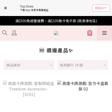
Top Draw
開啟APP
下載 App 享更多專屬權益
滿$500免順豐運費，滿$100散卡免平郵 (限港澳地區)
🆕 週邊產品✨
商品排序
每頁顯示 24 個