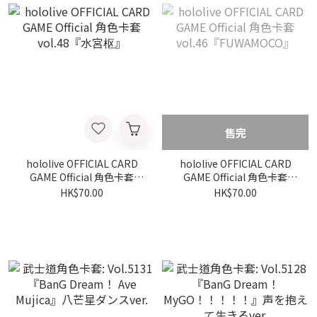
售完
hololive OFFICIAL CARD
hololive OFFICIAL CARD
GAME Official 角色卡套
GAME Official 角色卡套
vol.48『水宮枢』
vol.46『FUWAMOCO』
HK$70.00
HK$70.00