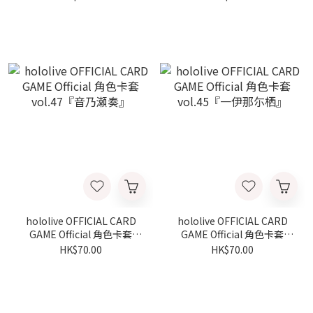
hololive OFFICIAL CARD
hololive OFFICIAL CARD
GAME Official 角色卡套
GAME Official 角色卡套
vol.47『音乃瀬奏』
vol.45『一伊那尓栖』
HK$70.00
HK$70.00