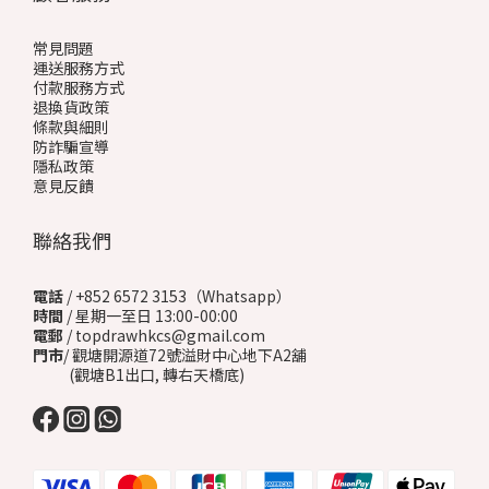
常見問題
運送服務方式
付款服務方式
退換貨政策
條款與細則
防詐騙宣導
隱私政策
意見反饋
聯絡我們
電話
/ +852 6572 3153（Whatsapp）
時間
/ 星期一至日 13:00-00:00
電郵
/ topdrawhkcs@gmail.com
門市
/ 觀塘開源道72號溢財中心地下A2舖
(觀塘B1出口, 轉右天橋底)