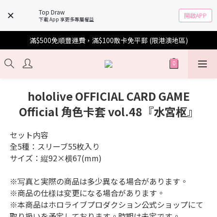
Top Draw
開啟APP
下載 App 享更多專屬權益
滿$500免順豐運費，滿$100散卡免平郵 (限港澳地區)
hololive OFFICIAL CARD GAME
Official 角色卡套 vol.48『水宮枢』
セット内容
全5種：スリーブ55枚入り
サイズ：縦92×横67(mm)
※写真と実際の商品は多少異なる場合があります。
※商品の仕様は変更になる場合があります。
※本商品はホロライブプロダクション公式ショップにて
取り扱いを予定しております。時期は未定です。