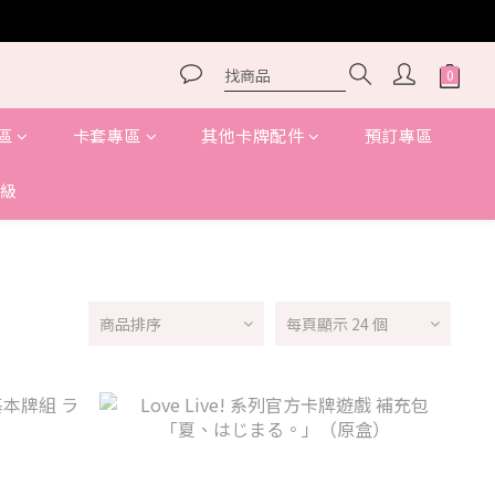
區
卡套專區
其他卡牌配件
預訂專區
級
商品排序
每頁顯示 24 個