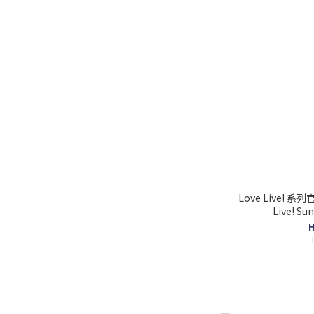
Love Live! 
Live! S
H