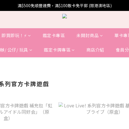
滿$500免順豐運費，滿$100散卡免平郵 (限港澳地區)
 即買即玩！⚡️
鑑定卡專區
未開封商品
單卡專
辦/ 公仔/ 玩具
鑑定卡牌專區
商店介紹
會員分
ve!系列官方卡牌遊戲