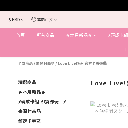
$
HKD
繁體中文
首頁
所有商品
🔥本月新品🔥
⚡️現成卡組
手
全部商品
/
未開封商品
/
Love Live!系列官方卡牌遊戲
精選商品
Love Li
🔥本月新品🔥
⚡️現成卡組 即買即玩！⚡️
未開封商品
鑑定卡專區