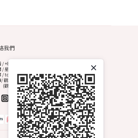
絡我們
話
/ +852 6572 3153（Whatsapp）
間
/ 星期一至日 13:00-00:00
郵
/ topdrawhkcs@gmail.com
市
/ 觀塘開源道72號溢財中心地下A2舖
觀塘B1出口, 轉右天橋底)