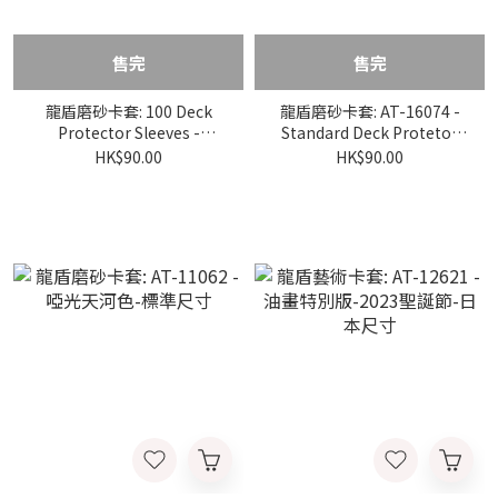
售完
售完
龍盾磨砂卡套: 100 Deck
龍盾磨砂卡套: AT-16074 -
Protector Sleeves -
Standard Deck Protetor
Standard Size - Matte Dual
Sleeves - Brushed Art -
HK$90.00
HK$90.00
-Blossom -AT-15067
Rick and Morty