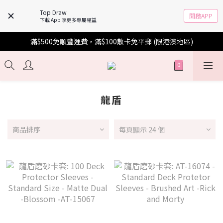
Top Draw
開啟APP
下載 App 享更多專屬權益
滿$500免順豐運費，滿$100散卡免平郵 (限港澳地區)
龍盾
商品排序
每頁顯示 24 個