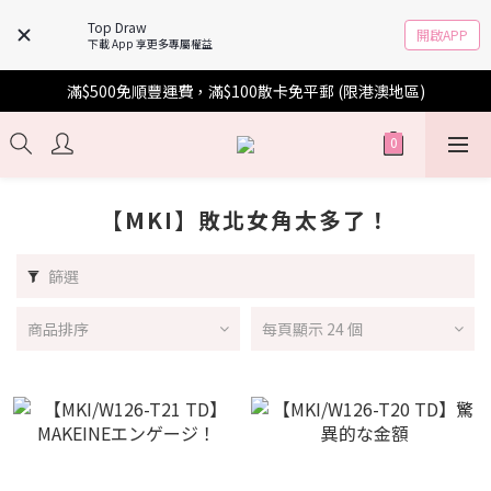
Top Draw
開啟APP
下載 App 享更多專屬權益
滿$500免順豐運費，滿$100散卡免平郵 (限港澳地區)
【MKI】敗北女角太多了！
篩選
商品排序
每頁顯示 24 個