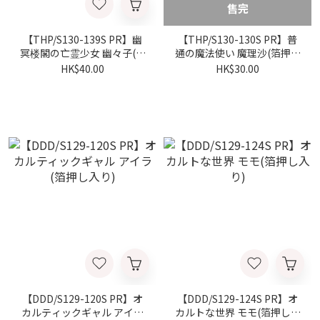
售完
【THP/S130-139S PR】幽
【THP/S130-130S PR】普
冥楼閣の亡霊少女 幽々子(箔
通の魔法使い 魔理沙(箔押し
押し入り)
入り)
HK$40.00
HK$30.00
【DDD/S129-120S PR】オ
【DDD/S129-124S PR】オ
カルティックギャル アイラ
カルトな世界 モモ(箔押し入