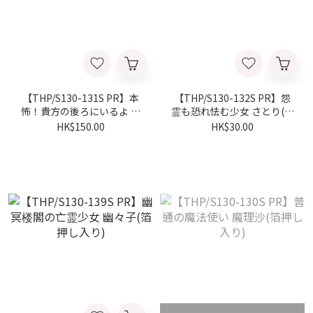
【THP/S130-131S PR】本
【THP/S130-132S PR】怨
怖！貴方の後ろにいるよ こ
霊も恐れ怯む少女 さとり(箔
いし(箔押し入り)
押し入り)
HK$150.00
HK$30.00