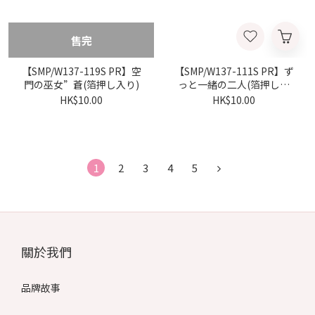
售完
【SMP/W137-119S PR】空
【SMP/W137-111S PR】ず
門の巫女”蒼(箔押し入り)
っと一緒の二人(箔押し入
り)
HK$10.00
HK$10.00
1
2
3
4
5
關於我們
品牌故事