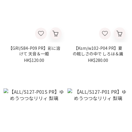
【GRI/S84-P09 PR】彩に溶
【Ksm/w102-P04 PR】夏
けて 天音＆一姫
の眩しさの中で しろは＆識
HK$120.00
HK$280.00