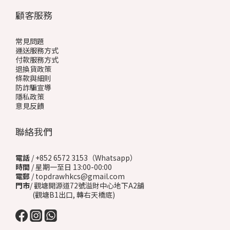
顧客服務
常見問題
運送服務方式
付款服務方式
退換貨政策
條款與細則
防詐騙宣導
隱私政策
意見反饋
聯絡我們
電話
/ +852 6572 3153（Whatsapp）
時間
/ 星期一至日 13:00-00:00
電郵
/ topdrawhkcs@gmail.com
門市
/ 觀塘開源道72號溢財中心地下A2舖
(觀塘B1出口, 轉右天橋底)