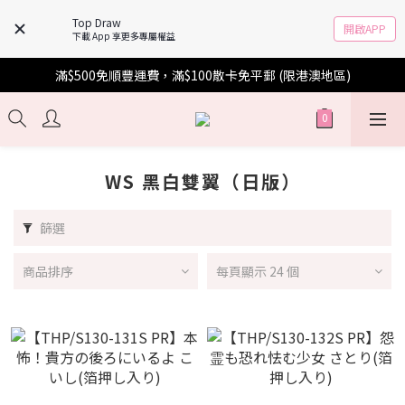
Top Draw
開啟APP
下載 App 享更多專屬權益
滿$500免順豐運費，滿$100散卡免平郵 (限港澳地區)
WS 黑白雙翼（日版）
篩選
商品排序
每頁顯示 24 個