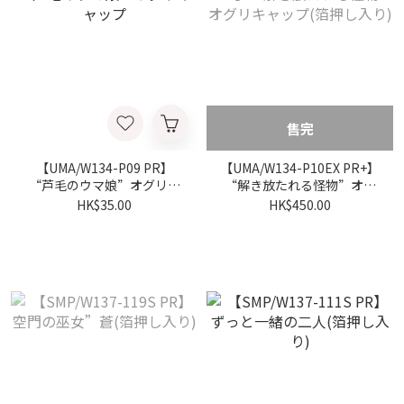
售完
【UMA/W134-P09 PR】
【UMA/W134-P10EX PR+】
“芦毛のウマ娘”オグリキ
“解き放たれる怪物”オグ
ャップ
リキャップ(箔押し入り)
HK$35.00
HK$450.00