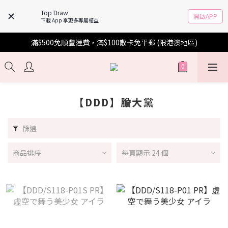
Top Draw
開啟APP
下載 App 享更多專屬權益
滿$500免順豐運費，滿$100散卡免平郵 (限港澳地區)
【DDD】膽大黨
篩選
商品排序
每頁顯示 24 個