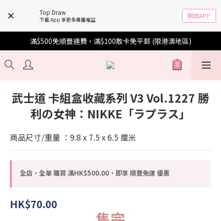
Top Draw
開啟APP
下載 App 享更多專屬權益
滿$500免順豐運費，滿$100散卡免平郵 (限港澳地區)
武士道 卡組盒收藏系列 V3 Vol.1227 勝
利の女神：NIKKE「ラプラス」
商品尺寸/重量 ：9.8 x 7.5 x 6.5 厘米
全店，全單 購買 滿HK$500.00，即享 順豐免運 優惠
HK$70.00
售完