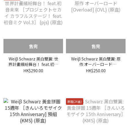
售完
售完
Weiβ Schwarz 黑白雙翼: 世
Weiβ Schwarz 黑白雙翼: 原
界計畫繽紛舞台！ feat.初音
作 オーバーロード
未來 ［プロジェクトセカイ
[Overload] {OVL} (原盒)
HK$290.00
HK$250.00
カラフルステージ！ feat. 初
音ミク Vol.3］ {pjs} (原盒)
原箱(24盒)