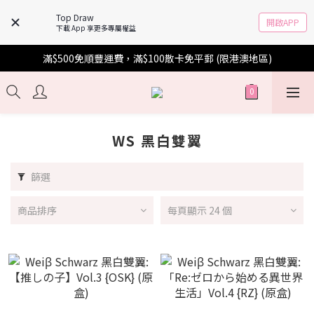
Top Draw
開啟APP
下載 App 享更多專屬權益
滿$500免順豐運費，滿$100散卡免平郵 (限港澳地區)
WS 黑白雙翼
篩選
商品排序
每頁顯示 24 個