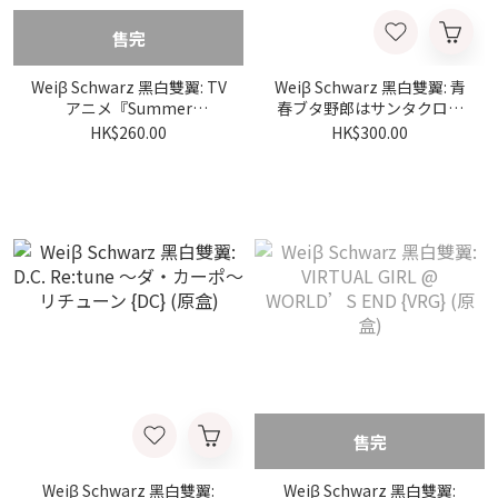
售完
Weiβ Schwarz 黑白雙翼: TV
Weiβ Schwarz 黑白雙翼: 青
アニメ『Summer
春ブタ野郎はサンタクロー
Pockets』 {SMP} (原盒)
スの夢を見ない [青春豬頭少
HK$260.00
HK$300.00
年不會夢到聖誕服女郎]
{DC} (原盒)
售完
Weiβ Schwarz 黑白雙翼:
Weiβ Schwarz 黑白雙翼: