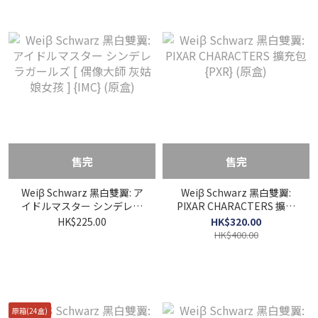
售完
售完
Weiβ Schwarz 黑白雙翼: ア
Weiβ Schwarz 黑白雙翼:
イドルマスター シンデレラ
PIXAR CHARACTERS 擴充
ガールズ [ 偶像大師 灰姑娘
包 {PXR} (原盒)
HK$225.00
HK$320.00
女孩 ] {IMC} (原盒)
HK$400.00
原箱(24盒)