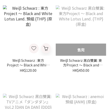
售完
Weiβ Schwarz : 東方
Weiβ Schwarz 黑白雙翼: 東
Project ～ Black and White
方Project ～ Black and
Lotus Land. 預組 {THP} (原
White Lotus Land. {THP}
HK$120.00
HK$450.00
盒)
(原盒)