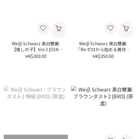
Weiβ Schwarz 黑白雙翼:
Weiβ Schwarz 黑白雙翼:
【推しの子】Vol.3 {OSK}
「Re:ゼロから始める異世界
(原盒)
生活」Vol.4 {RZ} (原盒)
HK$300.00
HK$350.00