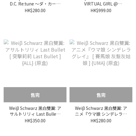
D.C. Re:tune ～ダ・カーポ
VIRTUAL GIRL @
～ リチューン {DC} (原盒)
WORLD’S END {VRG} (原
HK$280.00
HK$999.00
盒)
售完
售完
Weiβ Schwarz 黑白雙翼: ア
Weiβ Schwarz 黑白雙翼: ア
サルトリリィ Last Bullet [
ニメ『ウマ娘 シンデレラグ
突擊莉莉 Last Bullet ]
レイ』 [ 賽馬娘 灰髮灰姑娘 ]
HK$350.00
HK$280.00
{ALL} (原盒)
{UMA} (原盒)