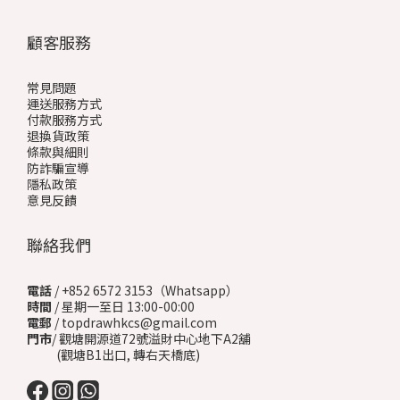
顧客服務
常見問題
運送服務方式
付款服務方式
退換貨政策
條款與細則
防詐騙宣導
隱私政策
意見反饋
聯絡我們
電話
/ +852 6572 3153（Whatsapp）
時間
/ 星期一至日 13:00-00:00
電郵
/ topdrawhkcs@gmail.com
門市
/ 觀塘開源道72號溢財中心地下A2舖
(觀塘B1出口, 轉右天橋底)