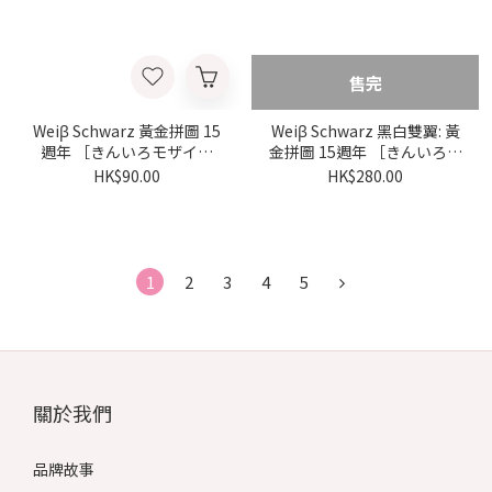
售完
Weiβ Schwarz 黃金拼圖 15
Weiβ Schwarz 黑白雙翼: 黃
週年 ［きんいろモザイク
金拼圖 15週年 ［きんいろモ
15th Anniversary] 預組
ザイク 15th Anniversary］
HK$90.00
HK$280.00
{KMS} (原盒)
{KMS} (原盒)
1
2
3
4
5
關於我們
品牌故事