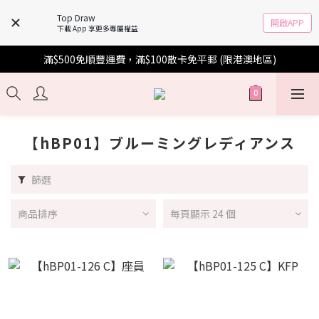
Top Draw
開啟APP
下載 App 享更多專屬權益
滿$500免順豐運費，滿$100散卡免平郵 (限港澳地區)
【hBP01】ブルーミングレディアンス
篩選
商品排序
每頁顯示 24 個