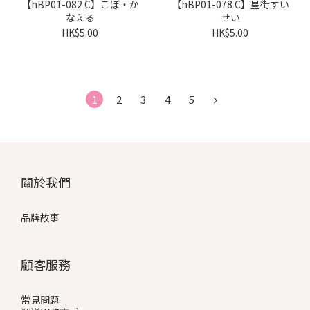
【hBP01-082 C】こぼ・か
【hBP01-078 C】星街すい
なえる
せい
HK$5.00
HK$5.00
1
2
3
4
5
關於我們
品牌故事
顧客服務
常見問題