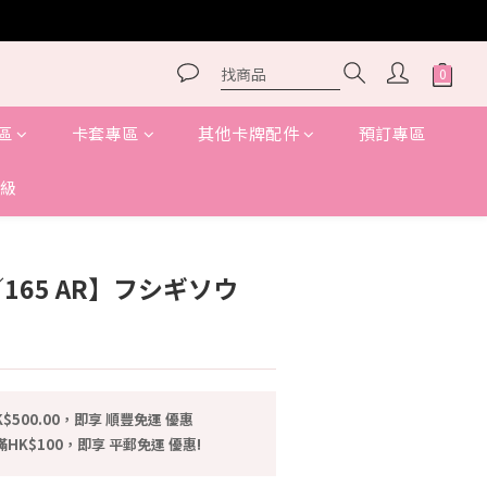
區
卡套專區
其他卡牌配件
預訂專區
級
立即購買
7／165 AR】フシギソウ
$500.00，即享 順豐免運 優惠
HK$100，即享 平郵免運 優惠!