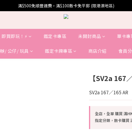
滿$500免順豐運費，滿$100散卡免平郵 (限港澳地區)
 即買即玩！⚡️
鑑定卡專區
未開封商品
單卡專
辦/ 公仔/ 玩具
鑑定卡牌專區
商店介紹
會員分
【SV2a 16
SV2a 167／165 AR
全店，全單 購買 滿HK
指定分類，散卡購買 滿