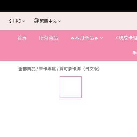
$
HKD
繁體中文
首頁
所有商品
🔥本月新品🔥
⚡️現成卡組
手
全部商品
/
單卡專區
/
寶可夢卡牌（日文版）