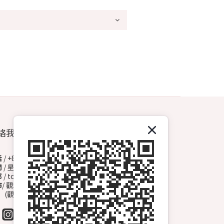
絡我們
話
/ +852 6572 3153（Whatsapp）
間
/ 星期一至日 13:00-00:00
郵
/ topdrawhkcs@gmail.com
市
/ 觀塘開源道72號溢財中心地下A2舖
觀塘B1出口, 轉右天橋底)