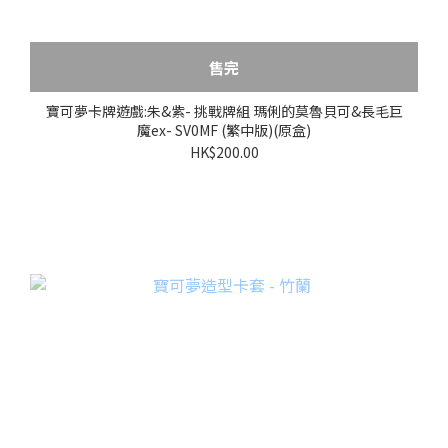
售完
寶可夢卡牌遊戲:朱&紫- 挑戰牌組 瑪俐的莫魯貝可&長毛巨
魔ex- SV0MF (繁中版)(原盒)
HK$200.00