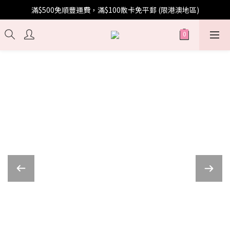
滿$500免順豐運費，滿$100散卡免平郵 (限港澳地區)