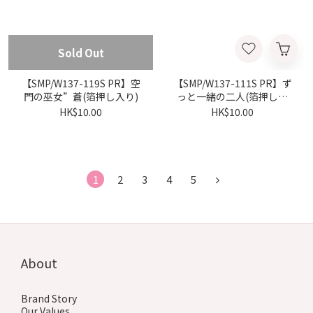
Sold Out
【SMP/W137-119S PR】空
【SMP/W137-111S PR】ず
門の巫女”蒼(箔押し入り)
っと一緒の二人(箔押し入
り)
HK$10.00
HK$10.00
1
2
3
4
5
About
Brand Story
Our Values