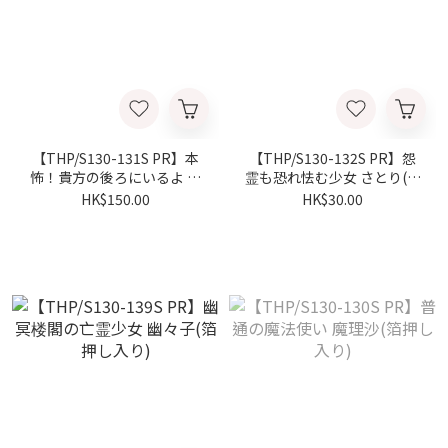
【THP/S130-131S PR】本
【THP/S130-132S PR】怨
怖！貴方の後ろにいるよ こ
霊も恐れ怯む少女 さとり(箔
いし(箔押し入り)
押し入り)
HK$150.00
HK$30.00