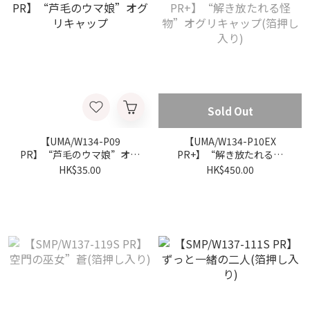
Sold Out
【UMA/W134-P09
【UMA/W134-P10EX
PR】“芦毛のウマ娘”オグ
PR+】“解き放たれる怪
リキャップ
物”オグリキャップ(箔押し
HK$35.00
HK$450.00
入り)