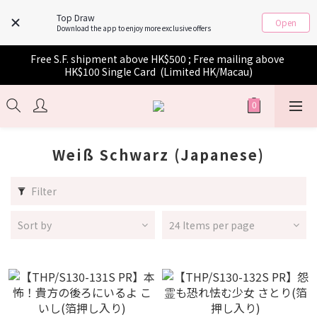
Top Draw
Open
Download the app to enjoy more exclusive offers
Free S.F. shipment above HK$500 ; Free mailing above 
HK$100 Single Card  (Limited HK/Macau)
Weiß Schwarz (Japanese)
Filter
Sort by
24 Items per page