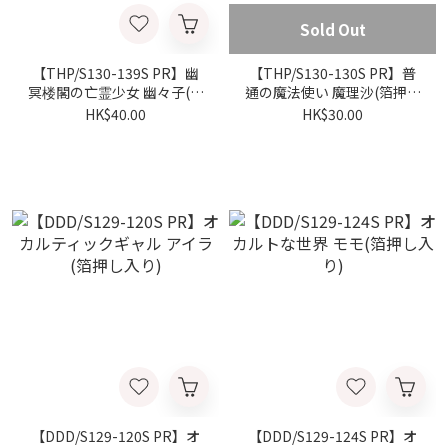
Sold Out
【THP/S130-139S PR】幽
【THP/S130-130S PR】普
冥楼閣の亡霊少女 幽々子(箔
通の魔法使い 魔理沙(箔押し
押し入り)
入り)
HK$40.00
HK$30.00
【DDD/S129-120S PR】オ
【DDD/S129-124S PR】オ