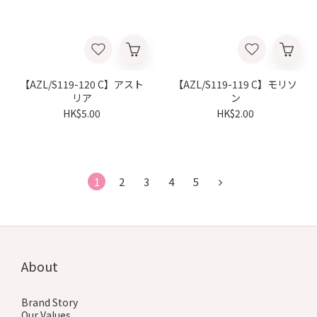
【AZL/S119-120 C】アスト
【AZL/S119-119 C】モリソ
リア
ン
HK$5.00
HK$2.00
1
2
3
4
5
About
Brand Story
Our Values