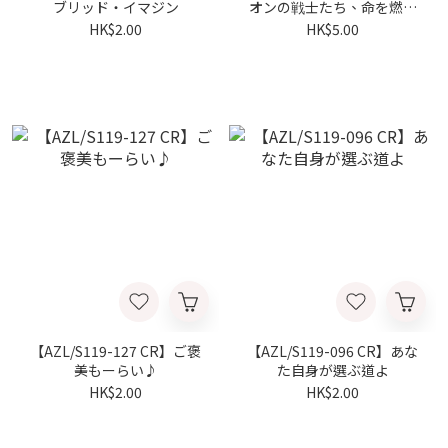
ブリッド・イマジン
オンの戦士たち、命を燃や
せ！
HK$2.00
HK$5.00
【AZL/S119-127 CR】ご褒
【AZL/S119-096 CR】あな
美もーらい♪
た自身が選ぶ道よ
HK$2.00
HK$2.00