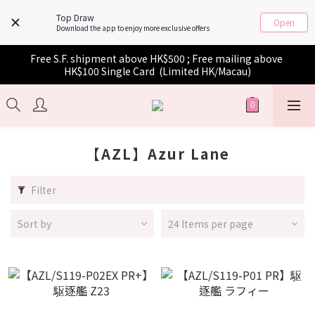
Top Draw
Open
Download the app to enjoy more exclusive offers
Free S.F. shipment above HK$500 ; Free mailing above 
HK$100 Single Card  (Limited HK/Macau)
【AZL】Azur Lane
Filter
Sort by
24 Items per page