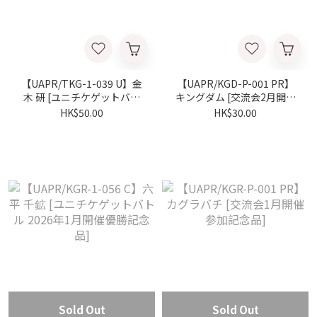
【UAPR/TKG-1-039 U】金
【UAPR/KGD-P-001 PR】
木 研 [ユニチケゲットバト
キングダム [交流会2月開催
ル 2026年1月開催優勝記念
参加記念品]
HK$50.00
HK$30.00
品]
Sold Out
Sold Out