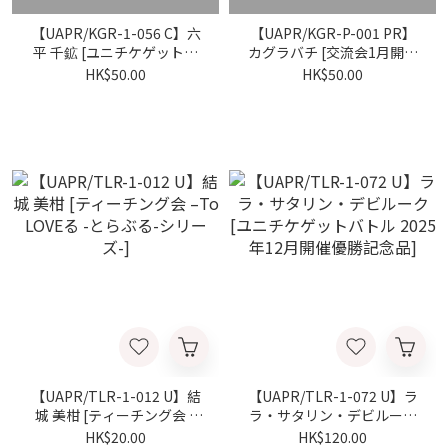
【UAPR/KGR-1-056 C】六
【UAPR/KGR-P-001 PR】
平 千鉱 [ユニチケゲットバ
カグラバチ [交流会1月開催
トル 2026年1月開催優勝記
参加記念品]
HK$50.00
HK$50.00
念品]
【UAPR/TLR-1-012 U】結
【UAPR/TLR-1-072 U】ラ
城 美柑 [ティーチング会 –
ラ・サタリン・デビルーク
To LOVEる -とらぶる-シリ
[ユニチケゲットバトル
HK$20.00
HK$120.00