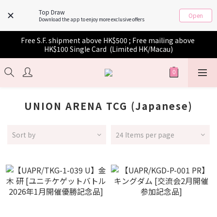
Top Draw
Open
Download the app to enjoy more exclusive offers
Free S.F. shipment above HK$500 ; Free mailing above 
HK$100 Single Card  (Limited HK/Macau)
UNION ARENA TCG (Japanese)
Sort by
24 Items per page