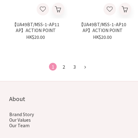
【UA49BT/MSS-1-AP11
【UA49BT/MSS-1-AP10
AP】ACTION POINT
AP】ACTION POINT
HK$20.00
HK$20.00
1
2
3
About
Brand Story
Our Values
Our Team