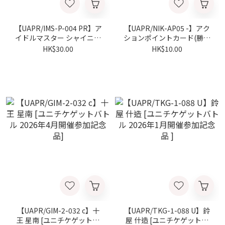
【UAPR/IMS-P-004 PR】ア
【UAPR/NIK-AP05 -】アク
イドルマスター シャイニー
ションポイントカード(勝利
カラーズ [交流会2月開催 参
の女神：NIKKE) [ユニチケ
HK$30.00
HK$10.00
加記念品]
ゲットバトル 2026年3月開
催参加記念品]
【UAPR/GIM-2-032 c】十
【UAPR/TKG-1-088 U】鈴
王 星南 [ユニチケゲットバ
屋 什造 [ユニチケゲットバ