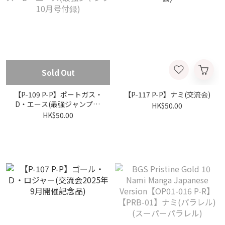
Sold Out
【P-109 P-P】ポートガス・
【P-117 P-P】ナミ(交流会)
D・エース(最強ジャンプ10
HK$50.00
月号付録)
HK$50.00