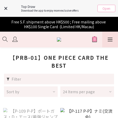
Top Draw
Open
Download the app to enjoy more exclusive offers
Free S.F. shipment above HK$500 ; Free mailing above 
HK$100 Single Card  (Limited HK/Macau)
【PRB-01】ONE PIECE CARD THE
BEST
Filter
Sort by
24 Items per page