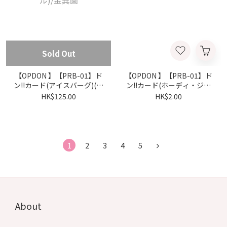
Sold Out
【OPDON 】【PRB-01】ド
【OPDON 】【PRB-01】ド
ン!!カード(アイスバーグ)(パ
ン!!カード(ホーディ・ジョ
ラレル)(スーパーパラレル)/
ーンズ)
HK$125.00
HK$2.00
金異圖
1
2
3
4
5
About