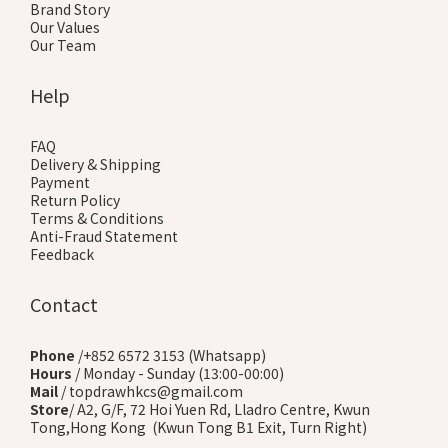
Brand Story
Our Values
Our Team
Help
FAQ
Delivery & Shipping
Payment
Return Policy
Terms & Conditions
Anti-Fraud Statement
Feedback
Contact
Phone
/+852 6572 3153 (Whatsapp)
Hours
/ Monday - Sunday (13:00-00:00)
Mail
/ topdrawhkcs@gmail.com
Store
/ A2, G/F, 72 Hoi Yuen Rd, Lladro Centre, Kwun
Tong,Hong Kong (Kwun Tong B1 Exit, Turn Right)