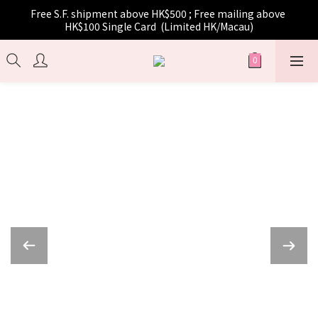
Free S.F. shipment above HK$500 ; Free mailing above 
HK$100 Single Card  (Limited HK/Macau)