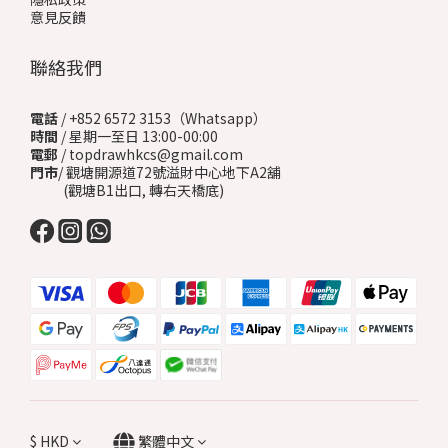
意見反饋
聯絡我們
電話
/ +852 6572 3153（Whatsapp）
時間
/ 星期一至日 13:00-00:00
電郵
/ topdrawhkcs@gmail.com
門市
/ 觀塘開源道72號溢財中心地下A2舖
(觀塘B1出口, 轉右天橋底)
$
HKD
繁體中文