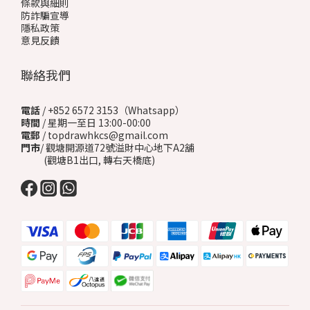
條款與細則
防詐騙宣導
隱私政策
意見反饋
聯絡我們
電話
/ +852 6572 3153（Whatsapp）
時間
/ 星期一至日 13:00-00:00
電郵
/ topdrawhkcs@gmail.com
門市
/ 觀塘開源道72號溢財中心地下A2舖
(觀塘B1出口, 轉右天橋底)