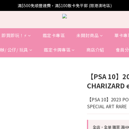
滿$500免順豐運費，滿$100散卡免平郵 (限港澳地區)
 即買即玩！⚡️
鑑定卡專區
未開封商品
單卡專
辦/ 公仔/ 玩具
鑑定卡牌專區
商店介紹
會員分
【PSA 10】20
CHARIZARD e
【PSA 10】2023 POK
SPECIAL ART RARE
全店，全單 購買 滿HK