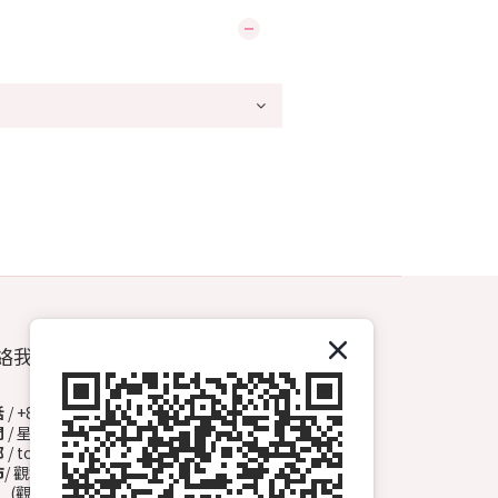
絡我們
話
/ +852 6572 3153（Whatsapp）
間
/ 星期一至日 13:00-00:00
郵
/ topdrawhkcs@gmail.com
市
/ 觀塘開源道72號溢財中心地下A2舖
觀塘B1出口, 轉右天橋底)