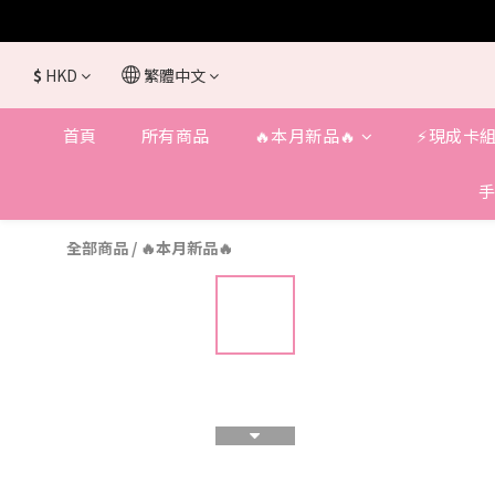
$
HKD
繁體中文
首頁
所有商品
🔥本月新品🔥
⚡️現成卡組
手
全部商品
/
🔥本月新品🔥