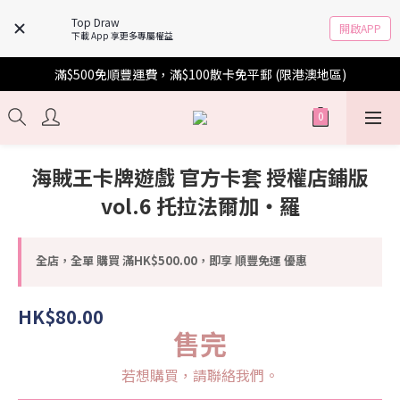
Top Draw
開啟APP
下載 App 享更多專屬權益
滿$500免順豐運費，滿$100散卡免平郵 (限港澳地區)
海賊王卡牌遊戲 官方卡套 授權店鋪版
vol.6 托拉法爾加・羅
全店，全單 購買 滿HK$500.00，即享 順豐免運 優惠
HK$80.00
售完
若想購買，請聯絡我們。