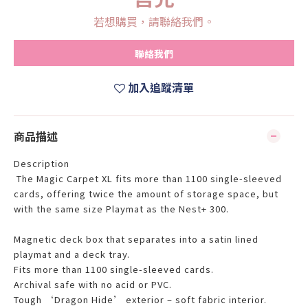
若想購買，請聯絡我們。
聯絡我們
加入追蹤清單
商品描述
Description
The Magic Carpet XL fits more than 1100 single-sleeved
cards, offering twice the amount of storage space, but
with the same size Playmat as the Nest+ 300.
Magnetic deck box that separates into a satin lined
playmat and a deck tray.
Fits more than 1100 single-sleeved cards.
Archival safe with no acid or PVC.
Tough ‘Dragon Hide’ exterior – soft fabric interior.