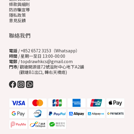
條款與細則
防詐騙宣導
隱私政策
意見反饋
聯絡我們
電話
/ +852 6572 3153（Whatsapp）
時間
/ 星期一至日 13:00-00:00
電郵
/ topdrawhkcs@gmail.com
門市
/ 觀塘開源道72號溢財中心地下A2舖
(觀塘B1出口, 轉右天橋底)