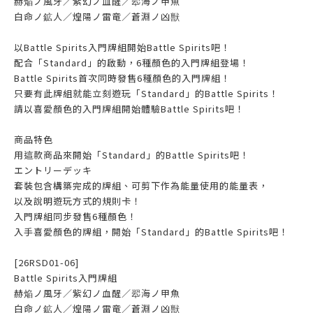
赫焔ノ風牙／紫幻ノ血醒／翆海ノ甲魚
白命ノ鉱人／煌陽ノ雷竜／蒼淵ノ凶獣
以Battle Spirits入門牌組開始Battle Spirits吧！
配合「Standard」的啟動，6種顏色的入門牌組登場！
Battle Spirits首次同時發售6種顏色的入門牌組！
只要有此牌組就能立刻遊玩「Standard」的Battle Spirits！
請以喜愛顏色的入門牌組開始體驗Battle Spirits吧！
商品特色
用這款商品來開始「Standard」的Battle Spirits吧！
エントリーデッキ
套裝包含構築完成的牌組、可剪下作為能量使用的能量表，
以及說明遊玩方式的規則卡！
入門牌組同步發售6種顏色！
入手喜愛顏色的牌組，開始「Standard」的Battle Spirits吧！
[26RSD01-06]
Battle Spirits入門牌組
赫焔ノ風牙／紫幻ノ血醒／翆海ノ甲魚
白命ノ鉱人／煌陽ノ雷竜／蒼淵ノ凶獣