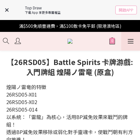
Top Draw
開啟APP
下載 App 享更多專屬權益
滿$500免順豐運費，滿$100散卡免平郵 (限港澳地區)
【26RSD05】Battle Spirits 卡牌游戲:
入門牌組 煌陽ノ雷竜 (原盒)
煌陽ノ雷竜的特徵
26RSD05-X01
26RSD05-X02
26RSD05-014
以系統：「雷龍」為核心，活用BP減免效果來戰鬥的牌
組！
透過BP減免效果移除或弱化對手靈魂卡，使戰鬥朝有利方
向推進！