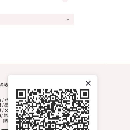
絡我們
話
/ +852 6572 3153（Whatsapp）
間
/ 星期一至日 13:00-00:00
郵
/ topdrawhkcs@gmail.com
市
/ 觀塘開源道72號溢財中心地下A2舖
觀塘B1出口, 轉右天橋底)