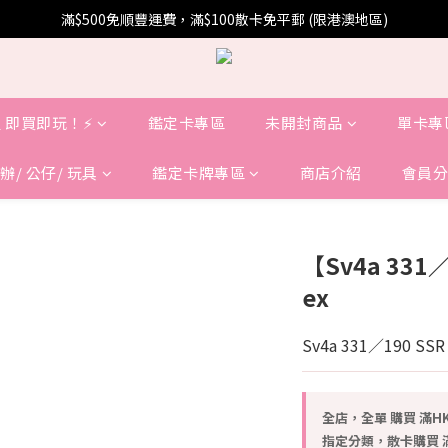
滿$500免順豐運費，滿$100散卡免平郵 (限港澳地區)
 即買即玩！⚡️
鑑定卡專區
未開封商品
單卡專
辦/ 公仔/ 玩具
鑑定卡牌專區
商店介紹
會員分
【Sv4a 33
ex
Sv4a 331／190 SSR
全店，全單 購買 滿HK
指定分類，散卡購買 滿