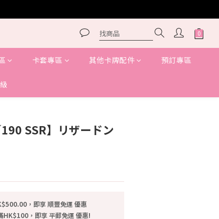
區
卡套專區
其他卡牌配件
預訂專區
級
1／190 SSR】リザードン
$500.00，即享 順豐免運 優惠
HK$100，即享 平郵免運 優惠!