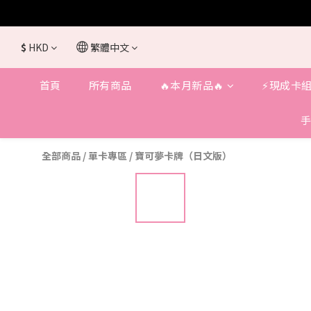
$
HKD
繁體中文
首頁
所有商品
🔥本月新品🔥
⚡️現成卡組
手
全部商品
/
單卡專區
/
寶可夢卡牌（日文版）