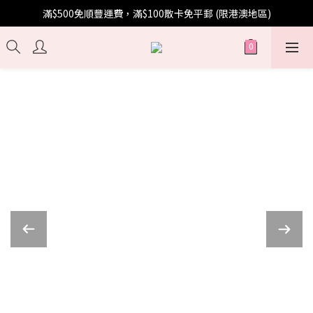
滿$500免順豐運費，滿$100散卡免平郵 (限港澳地區)