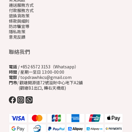
聯絡我們
電話
/ +852 6572 3153（Whatsapp）
時間
/ 星期一至日 13:00-00:00
電郵
/ topdrawhkcs@gmail.com
門市
/ 觀塘開源道72號溢財中心地下A2舖
(觀塘B1出口, 轉右天橋底)
$
HKD
繁體中文