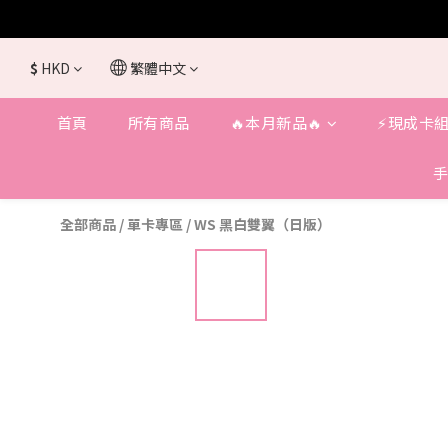
$
HKD
繁體中文
首頁
所有商品
🔥本月新品🔥
⚡️現成卡組
手
全部商品
/
單卡專區
/
WS 黑白雙翼（日版）