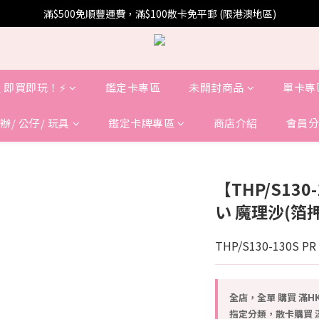
滿$500免順豐運費，滿$100散卡免平郵 (限港澳地區)
 即買即玩！⚡️
鑑定卡專區
未開封商品
單卡專
辦/ 公仔/ 玩具
鑑定卡牌專區
商店介紹
會員分
【THP/S13
い 魔理沙(箔
THP/S130-130S PR
全店，全單 購買 滿HK
指定分類，散卡購買 滿