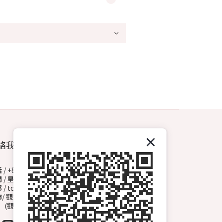
絡我們
話
/ +852 6572 3153（Whatsapp）
間
/ 星期一至日 13:00-00:00
郵
/ topdrawhkcs@gmail.com
市
/ 觀塘開源道72號溢財中心地下A2舖
觀塘B1出口, 轉右天橋底)