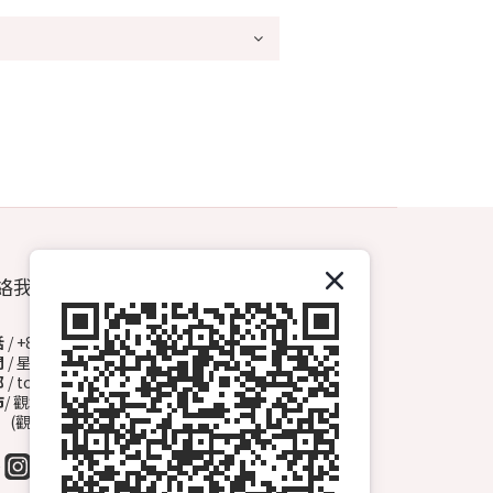
絡我們
話
/ +852 6572 3153（Whatsapp）
間
/ 星期一至日 13:00-00:00
郵
/ topdrawhkcs@gmail.com
市
/ 觀塘開源道72號溢財中心地下A2舖
觀塘B1出口, 轉右天橋底)