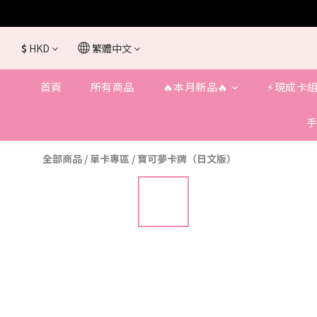
$
HKD
繁體中文
首頁
所有商品
🔥本月新品🔥
⚡️現成卡組
手
全部商品
/
單卡專區
/
寶可夢卡牌（日文版）