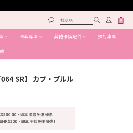
區
卡套專區
其他卡牌配件
預訂專區
級
5／064 SR】 カプ・ブルル
$500.00，即享 順豐免運 優惠
HK$100，即享 平郵免運 優惠!