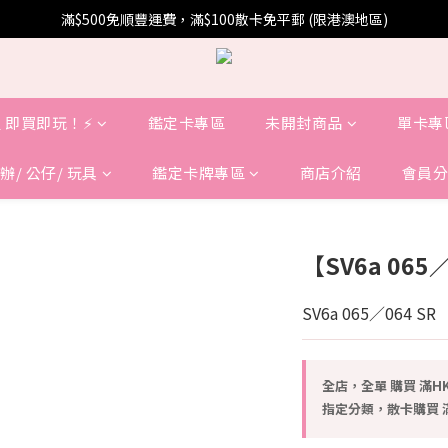
滿$500免順豐運費，滿$100散卡免平郵 (限港澳地區)
 即買即玩！⚡️
鑑定卡專區
未開封商品
單卡專
辦/ 公仔/ 玩具
鑑定卡牌專區
商店介紹
會員分
【SV6a 06
SV6a 065／064 SR
全店，全單 購買 滿HK
指定分類，散卡購買 滿