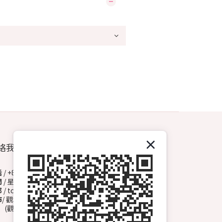
絡我們
話
/ +852 6572 3153（Whatsapp）
間
/ 星期一至日 13:00-00:00
郵
/ topdrawhkcs@gmail.com
市
/ 觀塘開源道72號溢財中心地下A2舖
觀塘B1出口, 轉右天橋底)