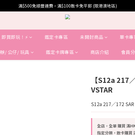
滿$500免順豐運費，滿$100散卡免平郵 (限港澳地區)
 即買即玩！⚡️
鑑定卡專區
未開封商品
單卡專
辦/ 公仔/ 玩具
鑑定卡牌專區
商店介紹
會員分
【S12a 21
VSTAR
S12a 217／172 SAR
全店，全單 購買 滿HK
指定分類，散卡購買 滿