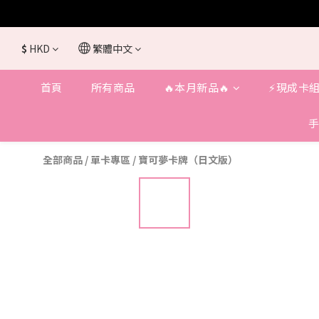
$
HKD
繁體中文
首頁
所有商品
🔥本月新品🔥
⚡️現成卡組
手
全部商品
/
單卡專區
/
寶可夢卡牌（日文版）