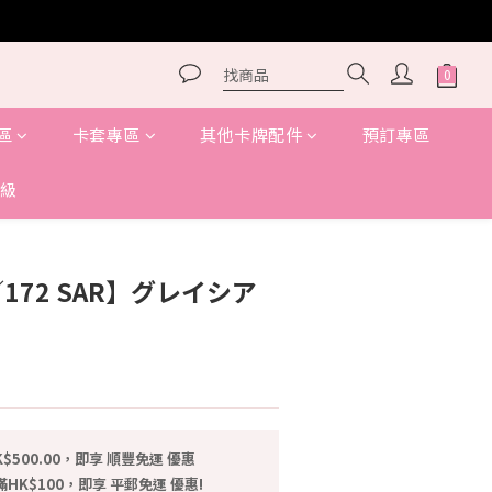
區
卡套專區
其他卡牌配件
預訂專區
級
立即購買
7／172 SAR】グレイシア
$500.00，即享 順豐免運 優惠
HK$100，即享 平郵免運 優惠!