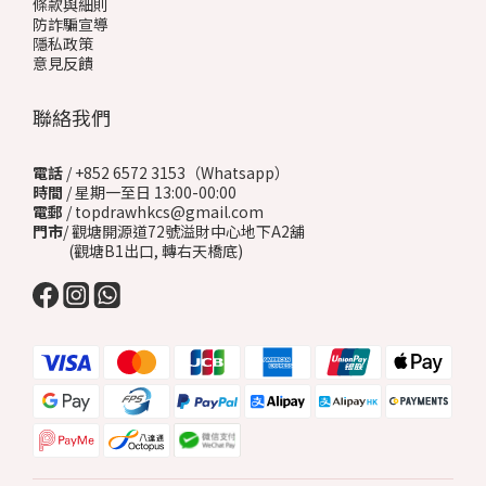
條款與細則
防詐騙宣導
隱私政策
意見反饋
聯絡我們
電話
/ +852 6572 3153（Whatsapp）
時間
/ 星期一至日 13:00-00:00
電郵
/ topdrawhkcs@gmail.com
門市
/ 觀塘開源道72號溢財中心地下A2舖
(觀塘B1出口, 轉右天橋底)